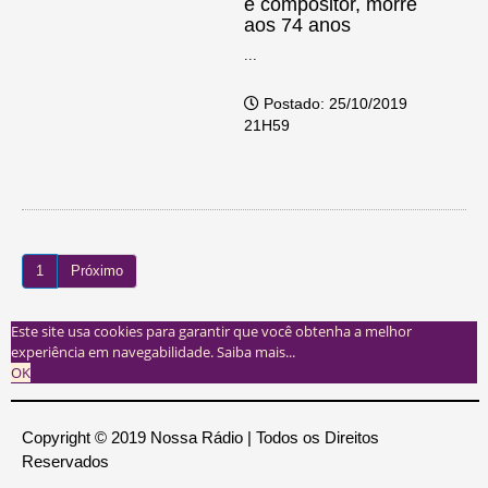
e compositor, morre
aos 74 anos
...
Postado: 25/10/2019
21H59
1
Próximo
Este site usa cookies para garantir que você obtenha a melhor
experiência em navegabilidade.
Saiba mais...
OK
Copyright © 2019 Nossa Rádio | Todos os Direitos
Reservados